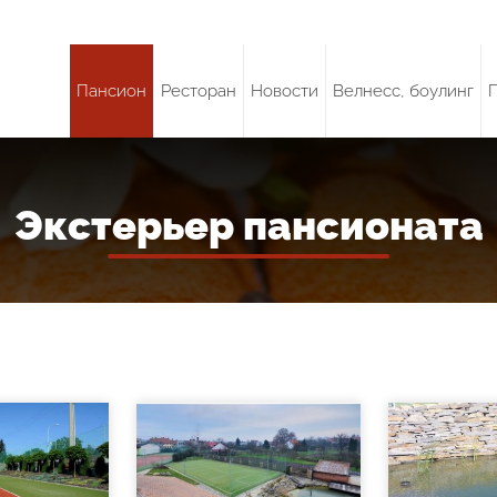
Пансион
Ресторан
Новости
Велнесс, боулинг
Экстерьер пансионата