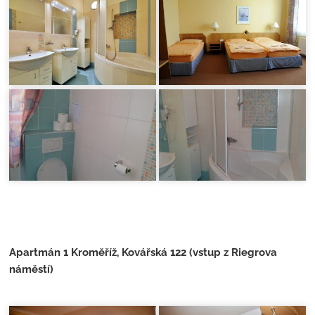
Apartmán
1 Kroměříž, Kovářská 122 (vstup z Riegrova
náměstí)