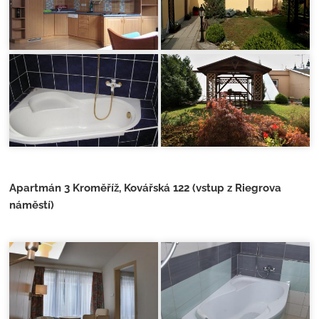
Apartmán 3 Kroměříž, Kovářská 122 (vstup z Riegrova
náměstí)