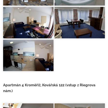
Apartmán 4 Kroměříž, Kovářská 122 (vstup z Riegrova
nám.)