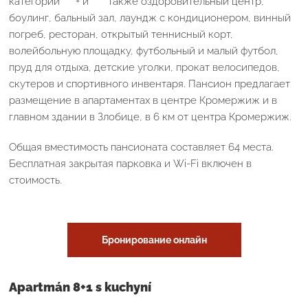
категории *** + и **** также оздоровительный центр,
боулинг, бальный зал, лаундж с кондиционером, винный
погреб, ресторан, открытый теннисный корт,
волейбольную площадку, футбольный и малый футбол,
пруд для отдыха, детские уголки, прокат велосипедов,
скутеров и спортивного инвентаря. Пансион предлагает
размещение в апартаментах в центре Кромержиж и в
главном здании в Злобице, в 6 км от центра Кромержиж.
Общая вместимость пансионата составляет 64 места.
Бесплатная закрытая парковка и Wi-Fi включен в
стоимость.
Бронирование онлайн
Apartmán 8+1 s kuchyní