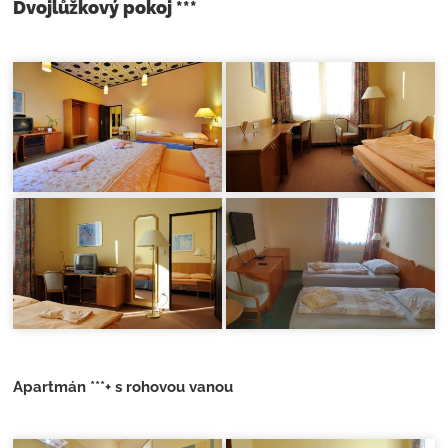
Dvojlůžkový pokoj ***
Apartmán ***+ s rohovou vanou