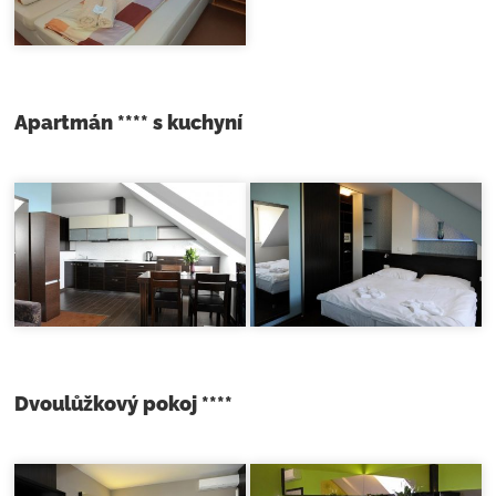
Apartmán **** s kuchyní
Dvoulůžkový pokoj ****