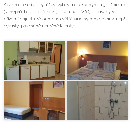
Apartmán se 6 — 9 lůžky, vybavenou kuchyní a 3 ložnicemi
( 2 neprůchozí, 1 průchozí ), 1 sprcha, 1 WC, situovaný v
přízemí objektu. Vhodné pro větší skupiny nebo rodiny, např.
cyklisty, pro méně náročné klienty​