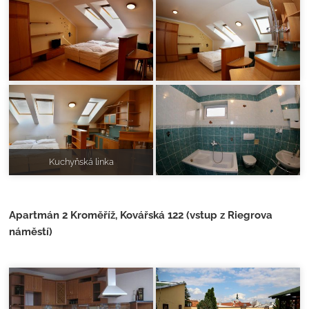
Kuchyňská linka
Apartmán 2 Kroměříž, Kovářská 122 (vstup z Riegrova
náměstí)