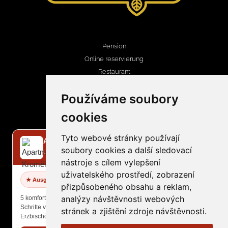
Pension
Online reservierung
Restaurant
Nachrichten
Používáme soubory
Wellness, bowling
cookies
Kontakt
Tyto webové stránky používají
✕
Apartmány Kroměříž
soubory cookies a další sledovací
Unterkunft im Stadtzentrum
KONTAKTINFORMATIONEN
nástroje s cílem vylepšení
uživatelského prostředí, zobrazení
recepce@penzionzlobice.cz
★ Ausgezeichnete Bewertung
přizpůsobeného obsahu a reklam,
+420 724 794 224
analýzy návštěvnosti webových
5 komfortable Apartments nur wenige
Schritte vom Hauptplatz und
stránek a zjištění zdroje návštěvnosti.
Erzbischöflichen Schloss.