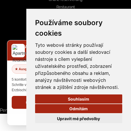
Restaurant
Nachrichten
Používáme soubory
Wellness, bowling
cookies
Kontakt
Tyto webové stránky používají
✕
Apartmány Kroměříž
soubory cookies a další sledovací
Unterkunft im Stadtzentrum
KONTAKTINFORMATIONEN
nástroje s cílem vylepšení
uživatelského prostředí, zobrazení
recepce@penzionzlobice.cz
★ Ausgezeichnete Bewertung
přizpůsobeného obsahu a reklam,
+420 724 794 224
analýzy návštěvnosti webových
5 komfortable Apartments nur wenige
Schritte vom Hauptplatz und
stránek a zjištění zdroje návštěvnosti.
Erzbischöflichen Schloss.
Souhlasím
🏡 Webseite besuchen
Odmítám
Penzion Zlobice
v Zlobicích
hodnocení
Upravit mé předvolby
apartmentskromeriz.cz
Vytvořil
hochmajer.com
|
Předvolby cookies