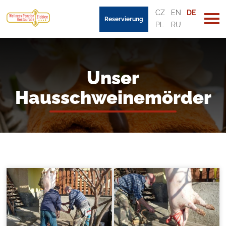
CZ
EN
DE
Reservierung
PL
RU
Unser
Hausschweinemörder