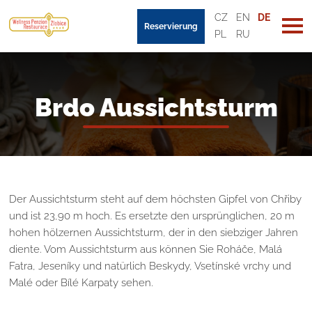
CZ
EN
DE
Reservierung
PL
RU
Brdo Aussichtsturm
Der Aussichtsturm steht auf dem höchsten Gipfel von Chřiby
und ist 23,90 m hoch. Es ersetzte den ursprünglichen, 20 m
hohen hölzernen Aussichtsturm, der in den siebziger Jahren
diente. Vom Aussichtsturm aus können Sie Roháče, Malá
Fatra, Jeseníky und natürlich Beskydy, Vsetínské vrchy und
Malé oder Bílé Karpaty sehen.