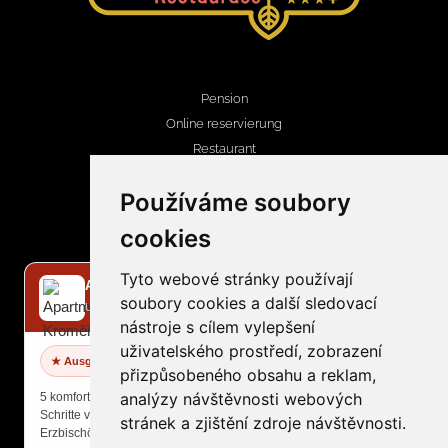
Pension
Online reservierung
Restaurant
Nachrichten
Používáme soubory
Wellness, bowling
cookies
Kontakt
Tyto webové stránky používají
✕
Apartmány Kroměříž
soubory cookies a další sledovací
Unterkunft im Stadtzentrum
KONTAKTINFORMATIONEN
nástroje s cílem vylepšení
uživatelského prostředí, zobrazení
recepce@penzionzlobice.cz
★ Ausgezeichnete Bewertung
přizpůsobeného obsahu a reklam,
+420 724 794 224
analýzy návštěvnosti webových
5 komfortable Apartments nur wenige
Schritte vom Hauptplatz und
stránek a zjištění zdroje návštěvnosti.
Erzbischöflichen Schloss.