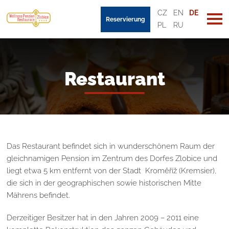
CZ
EN
DE
Reservierung
PL
RU
Restaurant
Das Restaurant befindet sich in wunderschönem Raum der
gleichnamigen Pension im Zentrum des Dorfes Zlobice und
liegt etwa 5 km entfernt von der Stadt Kroměříž (Kremsier),
die sich in der geographischen sowie historischen Mitte
Mährens befindet.
Derzeitiger Besitzer hat in den Jahren 2009 – 2011 eine