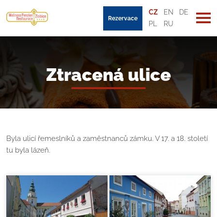
CZ
EN
DE
Rezervace
PL
RU
Ztracená ulice
Byla ulicí řemeslníků a zaměstnanců zámku. V 17. a 18. století
tu byla lázeň.