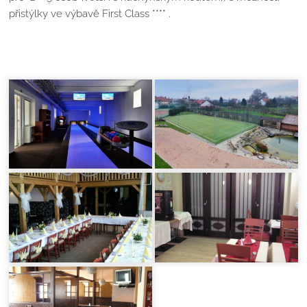
přistýlky ve výbavě First Class **** .