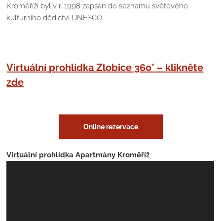
Kroměříži byl v r. 1998 zapsán do seznamu světového
kulturního dědictví UNESCO.
Virtuální prohlídka Zlobice 360° – klikněte
zde
Online rezervace
Virtuální prohlídka Apartmány Kroměříž