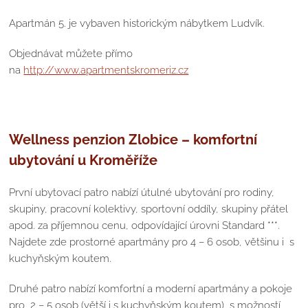
Apartmán 5. je vybaven historickým nábytkem Ludvík.
Objednávat můžete přímo
na
http://www.apartmentskromeriz.cz
Wellness penzion Zlobice – komfortní
ubytování u Kroměříže
První ubytovací patro nabízí útulné ubytování pro rodiny,
skupiny, pracovní kolektivy, sportovní oddíly, skupiny přátel
apod. za příjemnou cenu, odpovídající úrovni Standard ***.
Najdete zde prostorné apartmány pro 4 – 6 osob, většinu i s
kuchyňským koutem.
Druhé patro nabízí komfortní a moderní apartmány a pokoje
pro 2 – 5 osob (větší i s kuchyňským koutem), s možností