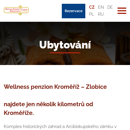
CZ
EN
DE
Rezervace
PL
RU
Ubytování
Wellness penzion Kroměříž – Zlobice
najdete jen několik kilometrů od
Kroměříže.
Komplex historických zahrad a Arcibiskupského zámku v