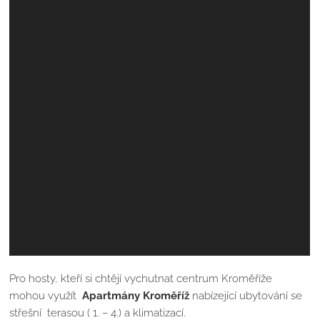
Pro hosty, kteří si chtějí vychutnat centrum Kroměříže
mohou využít
Apartmány Kroměříž
nabízející ubytování se
střešní terasou ( 1. – 4.) a klimatizací.