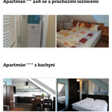
Apartmán *** 206 se 2 průchozími ložnicemi
Apartmán **** s kuchyní