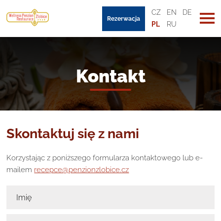
CZ
EN
DE
Rezerwacja
PL
RU
Kontakt
Skontaktuj się z nami
Korzystając z poniższego formularza kontaktowego lub e-
mailem
recepce@penzionzlobice.cz