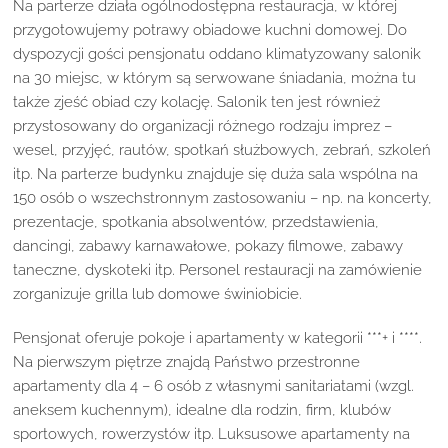
Na parterze działa ogólnodostępna restauracja, w której
przygotowujemy potrawy obiadowe kuchni domowej. Do
dyspozycji gości pensjonatu oddano klimatyzowany salonik
na 30 miejsc, w którym są serwowane śniadania, można tu
także zjeść obiad czy kolację. Salonik ten jest również
przystosowany do organizacji różnego rodzaju imprez –
wesel, przyjęć, rautów, spotkań służbowych, zebrań, szkoleń
itp. Na parterze budynku znajduje się duża sala wspólna na
150 osób o wszechstronnym zastosowaniu – np. na koncerty,
prezentacje, spotkania absolwentów, przedstawienia,
dancingi, zabawy karnawałowe, pokazy filmowe, zabawy
taneczne, dyskoteki itp. Personel restauracji na zamówienie
zorganizuje grilla lub domowe świniobicie.
Pensjonat oferuje pokoje i apartamenty w kategorii ***+ i ****.
Na pierwszym piętrze znajdą Państwo przestronne
apartamenty dla 4 – 6 osób z własnymi sanitariatami (wzgl.
aneksem kuchennym), idealne dla rodzin, firm, klubów
sportowych, rowerzystów itp. Luksusowe apartamenty na