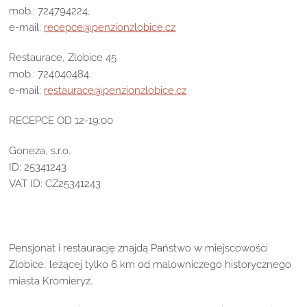
mob.: 724794224,
e-mail:
recepce@penzionzlobice.cz
Restaurace, Zlobice 45
mob.: 724040484,
e-mail:
restaurace@penzionzlobice.cz
RECEPCE OD 12-19:00
Goneza, s.r.o.
ID: 25341243
VAT ID: CZ25341243
Pensjonat i restaurację znajdą Państwo w miejscowości
Zlobice, leżącej tylko 6 km od malowniczego historycznego
miasta Kromieryż.