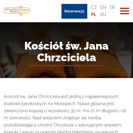
CZ
EN
DE
Rezerwacja
PL
RU
Kościół św. Jana
Chrzciciela
Kościół św. Jana Chrzciciela jest jedną z najpiękniejszych
budowli barokowych na Morawach. Nawa główna jest
zwieńczona kopułą o wysokości 35 m, ma 21 m długości i 16
m szerokości. Nad wejściem znajduje się rzeźba
przedstawiająca chrzest Chrystusa z adorującymi aniołami.
Kopuła i wieże są pokryte blachą miedzianą, na wieżach