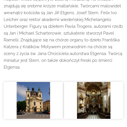
znajdują się srebrne krzyże maltańskie. Twórcami malowideł
wewnątrz kościoła są Jan Jiří Etgens, Josef Stern, Felix Ivo
Leicher oraz rektor akademii wiedeńskiej Michelangelo
Unterberger. Figury są dziełem Pavla Trogera, autorami rzeźb
są Jan i Michael Scharterowie, sztukaterie stworzył Pavel
Ramelli. Znajdujące się na chórze organy to dzieło Františka
Katzera z Králíków. Motywem przewodnim na chórze są
sceny z życia św. Jana Chrzciciela autorstwa Etgensa. Twórcą
miniatur jest Stern, on także dokończył freski po śmierci
Etgensa.