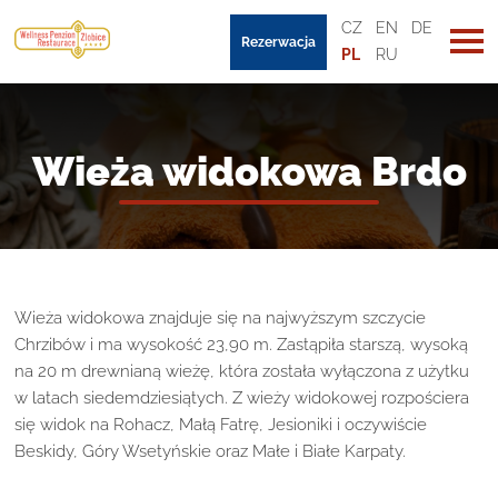
CZ
EN
DE
Rezerwacja
PL
RU
Wieża widokowa Brdo
Wieża widokowa znajduje się na najwyższym szczycie
Chrzibów i ma wysokość 23,90 m. Zastąpiła starszą, wysoką
na 20 m drewnianą wieżę, która została wyłączona z użytku
w latach siedemdziesiątych. Z wieży widokowej rozpościera
się widok na Rohacz, Małą Fatrę, Jesioniki i oczywiście
Beskidy, Góry Wsetyńskie oraz Małe i Białe Karpaty.