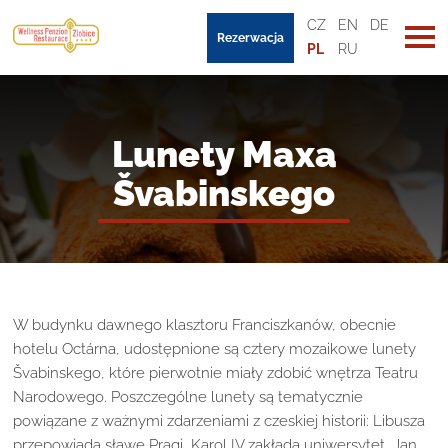
CZ
EN
DE
Rezerwacja
PL
RU
Lunety Maxa
Švabinskego
W budynku dawnego klasztoru Franciszkanów, obecnie
hotelu Octárna, udostępnione są cztery mozaikowe lunety
Švabinskego, które pierwotnie miały zdobić wnętrza Teatru
Narodowego. Poszczególne lunety są tematycznie
powiązane z ważnymi zdarzeniami z czeskiej historii: Libusza
przepowiada sławę Pragi, Karol IV zakłada uniwersytet, Jan