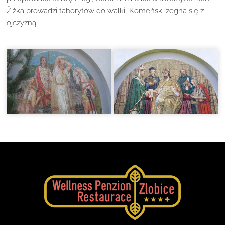
Žižka prowadzi taborytów do walki, Komeński żegna się z
ojczyzną.