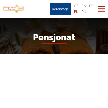
CZ
EN
DE
Rezerwacja
PL
RU
Pensjonat