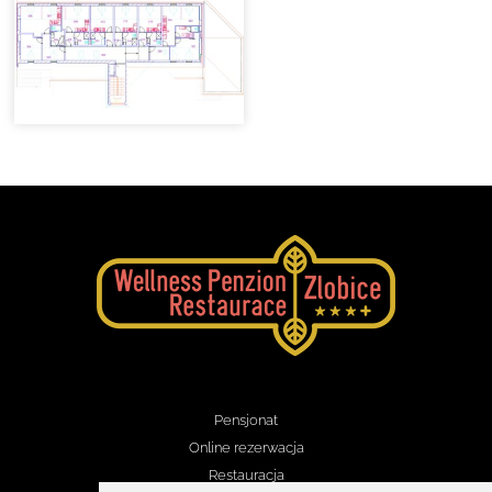
Pensjonat
Online rezerwacja
Restauracja