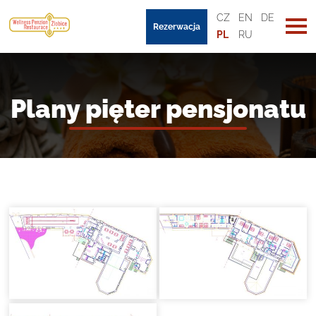
CZ
EN
DE
Rezerwacja
PL
RU
Plany pięter pensjonatu